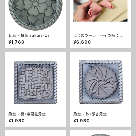
瓦坐 - 桜坐 sakura-za
はじめの一歩 ～その時にしか
ない思い出をカタチに～
¥1,760
¥6,600
角坐 - 夏：紫陽花角坐
角坐 - 秋：銀杏角坐
¥1,980
¥1,980