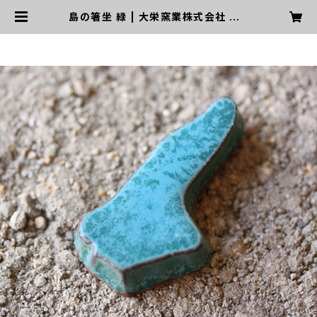
島の箸坐 緑 | 大栄窯業株式会社 WE
B STORE