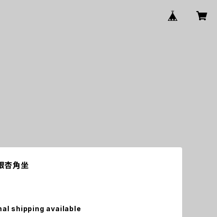
：銀杏角坐
nal shipping available