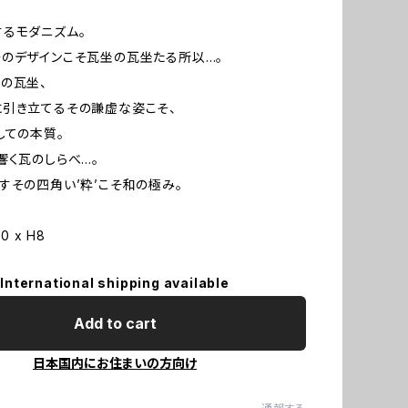
るモダニズム。
のデザインこそ瓦坐の瓦坐たる所以…。
の瓦坐、
引き立てるその謙虚な姿こそ、
しての本質。
響く瓦のしらべ…。
すその四角い’粋’こそ和の極み。
0 x H8
International shipping available
Add to cart
日本国内にお住まいの方向け