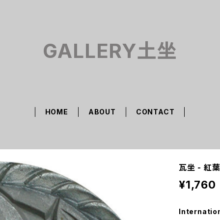
GALLERY土坐
HOME
ABOUT
CONTACT
瓦坐 - 紅葉
¥1,760
Internatio