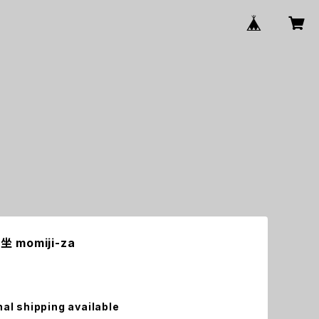
坐 momiji-za
nal shipping available