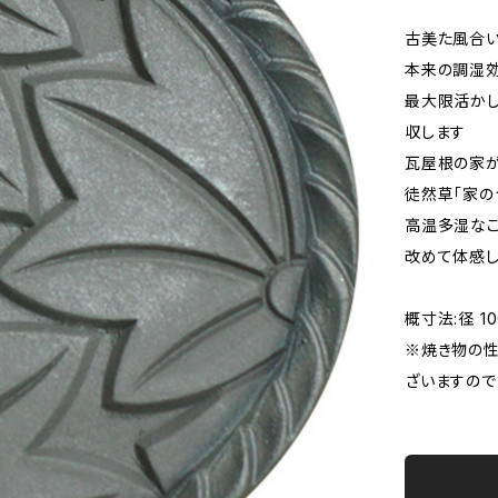
古美た風合
本来の調湿
最大限活か
収します
瓦屋根の家が
徒然草「家の
高温多湿なこ
改めて体感し
概寸法:径 10
※焼き物の性
ざいますので