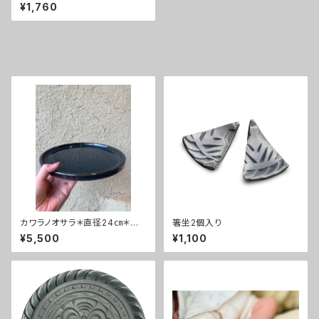
¥1,760
その他の商品
カワラノオサラ＊直径24㎝＊八
箸坐2個入り
寸皿
¥5,500
¥1,100