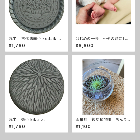
瓦坐 - 古代鬼面坐 kodaikime
はじめの一歩 ～その時にしか
n-za
ない思い出をカタチに～
¥1,760
¥6,600
瓦坐 - 菊坐 kiku-za
水槽用 観葉植物用 ちんまり
瓦
¥1,760
¥1,100